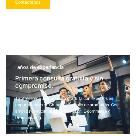
Contáctanos
años de experiencia
Primera consulta gratuita y sin
compromiso.
Te ofrecemos una consulta gratuita con expertos en
importaciones de China y desarrollo de productos. Con
amplios conocimientos en Amazon, E-commerce y
Dropshipping.