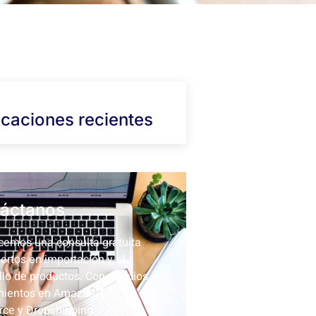
icaciones recientes
áctanos
cemos una consulta gratuita
ertos en importación y el
llo de productos. Con amplios
ientos en Amazon, E-
ce y Dropshipping.