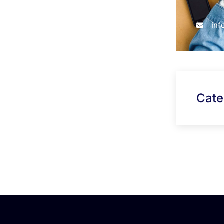
in
Cate