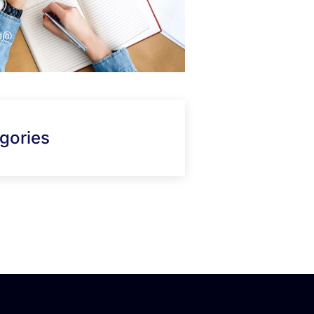
fo@
gories