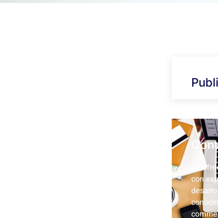
Publ
Cont
Te ofre
con exp
desarro
conocim
commer