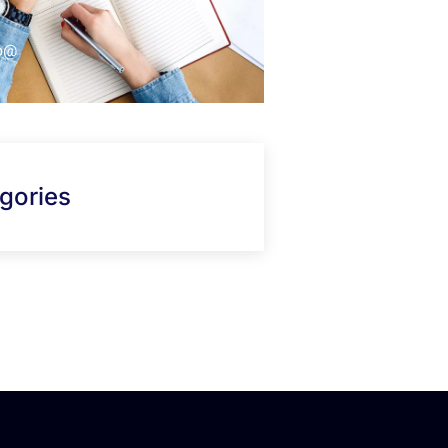
fo@
gories