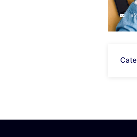
in
Cate