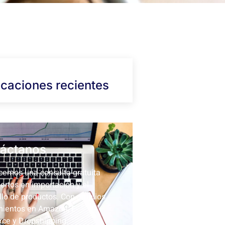
icaciones recientes
áctanos
cemos una consulta gratuita
ertos en importación y el
llo de productos. Con amplios
ientos en Amazon, E-
ce y Dropshipping.