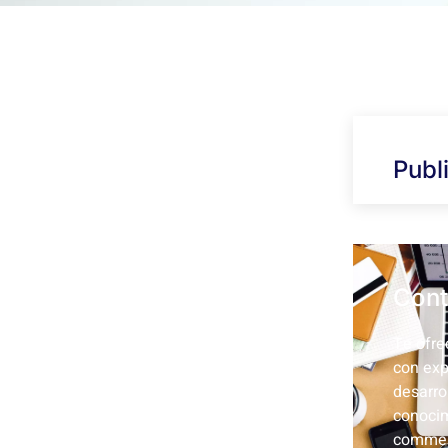
Publ
Cont
Te ofre
con exp
desarro
conocim
commer